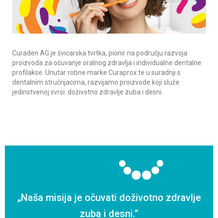
Curaden AG je švicarska tvrtka, pionir na području razvoja
proizvoda za očuvanje oralnog zdravlja i individualne dentalne
profilakse. Unutar robne marke Curaprox te u suradnji s
dentalnim stručnjacima, razvijamo proizvode koji služe
jedinstvenoj svrsi: doživotno zdravlje zuba i desni.
„Naša misija je očuvati doživotno zdravlje
zuba i desni.”