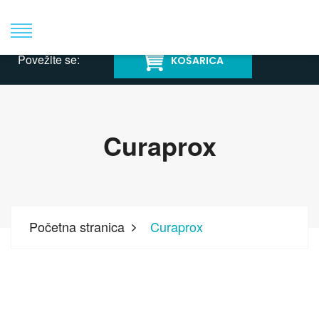
T: +385 1 631 07 55
info@albidus.hr
Povežite se:
KOŠARICA
Curaprox
Početna stranica
Curaprox