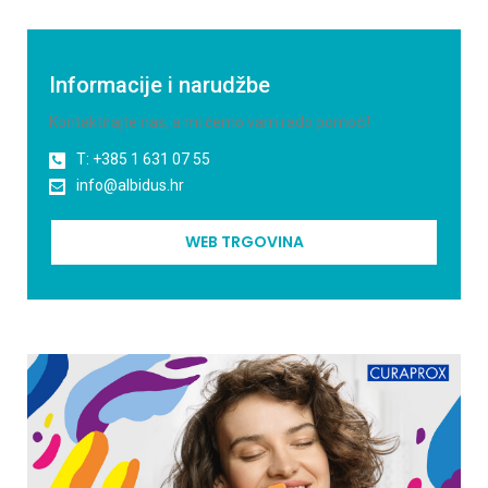
Informacije i narudžbe
Kontaktirajte nas, a mi ćemo vam rado pomoći!
T: +385 1 631 07 55
info@albidus.hr
WEB TRGOVINA